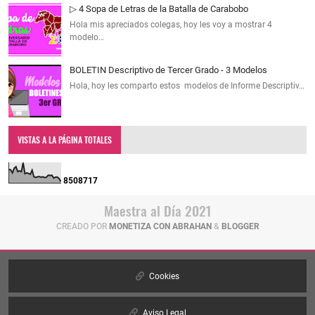
▷ 4 Sopa de Letras de la Batalla de Carabobo
Hola mis apreciados colegas, hoy les voy a mostrar 4
modelo…
BOLETIN Descriptivo de Tercer Grado - 3 Modelos
Hola, hoy les comparto estos modelos de Informe Descriptiv…
VISTAS A LA PÁGINA TOTALES
8
5
0
8
7
1
7
Maestra al Día 2021
CREADO POR
MONETIZA CON ABRAHAN
&
BLOGGER
Cookies
Aviso Legal